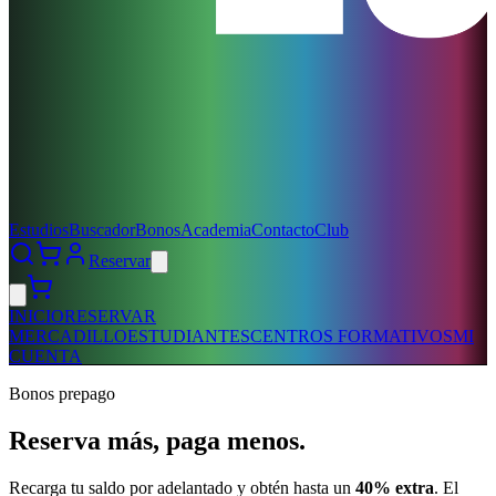
Estudios
Buscador
Bonos
Academia
Contacto
Club
Reservar
INICIO
RESERVAR
MERCADILLO
ESTUDIANTES
CENTROS FORMATIVOS
MI
CUENTA
Bonos prepago
Reserva más, paga menos.
Recarga tu saldo por adelantado y obtén hasta un
40% extra
. El